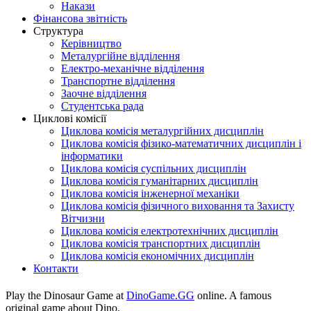
Накази
Фінансова звітність
Структура
Керівництво
Металургійне відділення
Електро-механічне відділення
Транспортне відділення
Заочне відділення
Студентська рада
Циклові комісії
Циклова комісія металургійних дисциплін
Циклова комісія фізико-математичних дисциплін і
інформатики
Циклова комісія суспільних дисциплін
Циклова комісія гуманітарних дисциплін
Циклова комісія інженерної механіки
Циклова комісія фізичного виховання та Захисту
Вітчизни
Циклова комісія електротехнічних дисциплін
Циклова комісія транспортних дисциплін
Циклова комісія економічних дисциплін
Контакти
Play the Dinosaur Game at
DinoGame.GG
online. A famous
original game about Dino.