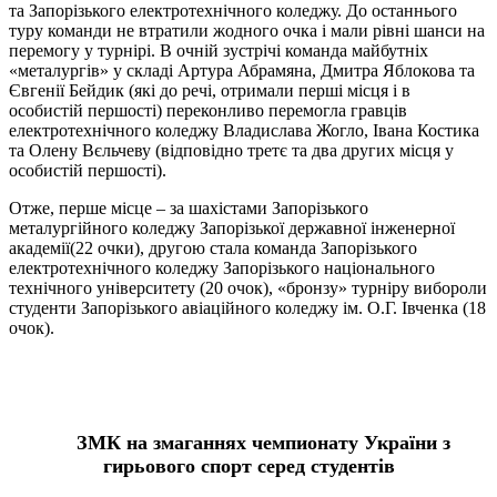
та Запорізького електротехнічного коледжу. До останнього
туру команди не втратили жодного очка і мали рівні шанси на
перемогу у турнірі. В очній зустрічі команда майбутніх
«металургів» у складі Артура Абрамяна, Дмитра Яблокова та
Євгенії Бейдик (які до речі, отримали перші місця і в
особистій першості) переконливо перемогла гравців
електротехнічного коледжу Владислава Жогло, Івана Костика
та Олену Вєльчеву (відповідно третє та два других місця у
особистій першості).
Отже, перше місце – за шахістами Запорізького
металургійного коледжу Запорізької державної інженерної
академії(22 очки), другою стала команда Запорізького
електротехнічного коледжу Запорізького національного
технічного університету (20 очок), «бронзу» турніру вибороли
студенти Запорізького авіаційного коледжу ім. О.Г. Івченка (18
очок).
ЗМК на змаганнях чемпионату України з
гирьового спорт серед студентів