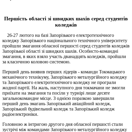
Першість області зі швидких шах
і
в серед студентів
коледжів
26-27 лютого на базі Запорізького електротехнічного
коледжу Запорізького національного технічного університету
пройшли змагання обласної першості серед студентів коледжів
Запорізької області зі швидких шахів. Особисто-командні
змагання, в яких взяло участь дванадцять коледжів, пройшли
за класичною коловою системою.
Перший день виявив перших лідерів - команди Токмацького
механічного технікуму, Запорізького металургійного коледжу
та Запорізького електротехнічного коледжу не програли
жодної партії. На жаль, наступного дня токмачани не змогли
приїхати на змагання та посіли у турнірі лише десяте
загальнокомандне місце. З однією поразкою завершили
перший день змагань Запорізький авіаційний коледж,
Запорізький будівельний коледж та Запорізький коледж
радіоелектроніки.
Головною ж інтригою другого дня обласної першості стали
зустрічі між командами Запорізького металургійного коледжу