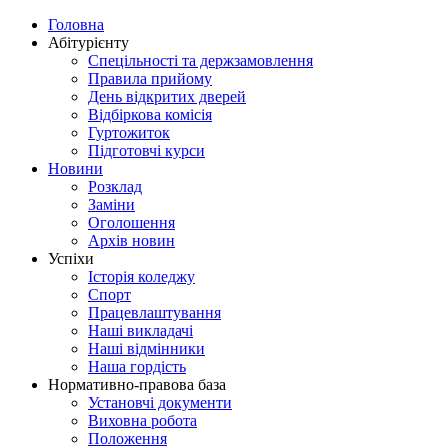
Головна
Абітурієнту
Спецільності та держзамовлення
Правила прийому
День відкритих дверей
Відбіркова комісія
Гуртожиток
Підготовчі курси
Новини
Розклад
Заміни
Оголошення
Архів новин
Успіхи
Історія коледжу
Спорт
Працевлаштування
Наші викладачі
Наші відмінники
Наша гордість
Нормативно-правова база
Установчі документи
Виховна робота
Положення